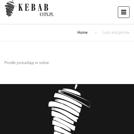
Home
Lista alergenów
Posiłki posiadają w sobie.